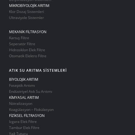
MİKROBİYOLOJİK ARITIM
Klor Dozaj Sistemleri
Ultraviyole Sistemler
MEKANİK FİLTRASYON
Kartuş Filtre
Seperatör Filtre
Hidrosiklon Elek Filtre
Otomatik Elektro Filtre
ATIK SU ARITMA SİSTEMLERİ
BİYOLOJİK ARITIM
Foseptik Arıtımı
Endüstriyel Atık Su Arıtımı
KİMYASAL ARITIM
Nötralizasyon
Koagülasyon – Flokülasyon
FİZİKSEL FİLTRASYON
Izgara Elek Filtre
Tambur Elek Filtre
Yağ Tutucu