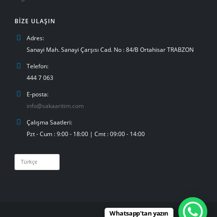
BIZE ULAŞIN
Adres:
Sanayi Mah. Sanayi Çarşısı Cad. No : 84/B Ortahisar TRABZON
Telefon:
444 7 063
E-posta:
info@sakaaritim.com
Çalışma Saatleri:
Pzt - Cum : 9:00 - 18:00 | Cmt : 09:00 - 14:00
Dil
Seç
Whatsapp'tan yazın