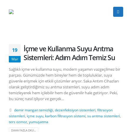
İçme ve Kullanma Suyu Arıtma
19
Sistemleri: Adım Adım Temiz Su
Mar
Sağlıklı içme ve kullanma suyu, modern yaşamın vazgeçilmez bir
parçası. Günümüzde hem bireyler hem de topluluklar, suya
güvenle erişmek için etkili çözümler arıyor. Saka Arıtım Cihazları
olarak geliştirdiğimiz su arıtma sistemleri, suyu adım adım
temizleyerek hem içilebilir hem de güvenilir hale getiriyor. Peki,
bu süreç nasıl işliyor ve gerçek...
demir mangan temizliği
,
dezenfeksiyon sistemleri
,
filtrasyon
sistemleri
,
içme suyu
,
karbon filtrasyon sistemi
,
su arıtma sistemleri
,
ters ozmoz
,
yumuşatma
DAHA FAZLA OKU...