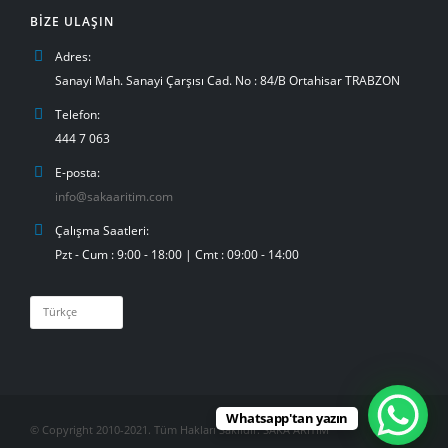
BIZE ULAŞIN
Adres:
Sanayi Mah. Sanayi Çarşısı Cad. No : 84/B Ortahisar TRABZON
Telefon:
444 7 063
E-posta:
info@sakaaritim.com
Çalışma Saatleri:
Pzt - Cum : 9:00 - 18:00 | Cmt : 09:00 - 14:00
Dil
Seç
Whatsapp'tan yazın
© Copyright 2010-2021. Tüm Hakları Saklıdır. SAKA ARITIM