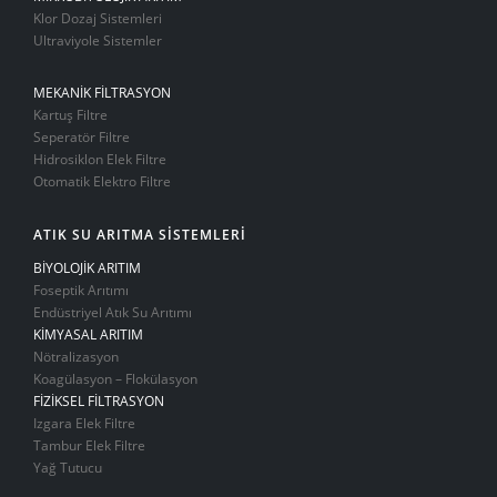
Klor Dozaj Sistemleri
Ultraviyole Sistemler
MEKANİK FİLTRASYON
Kartuş Filtre
Seperatör Filtre
Hidrosiklon Elek Filtre
Otomatik Elektro Filtre
ATIK SU ARITMA SİSTEMLERİ
BİYOLOJİK ARITIM
Foseptik Arıtımı
Endüstriyel Atık Su Arıtımı
KİMYASAL ARITIM
Nötralizasyon
Koagülasyon – Flokülasyon
FİZİKSEL FİLTRASYON
Izgara Elek Filtre
Tambur Elek Filtre
Yağ Tutucu