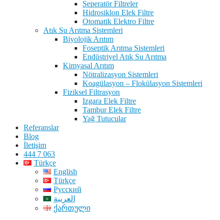
Seperatör Filtreler
Hidrosiklon Elek Filtre
Otomatik Elektro Filtre
Atık Su Arıtma Sistemleri
Biyolojik Arıtım
Foseptik Arıtma Sistemleri
Endüstriyel Atık Su Arıtma
Kimyasal Arıtım
Nötralizasyon Sistemleri
Koagülasyon – Flokülasyon Sistemleri
Fiziksel Filtrasyon
Izgara Elek Filtre
Tambur Elek Filtre
Yağ Tutucular
Referanslar
Blog
İletişim
444 7 063
Türkçe
English
Türkçe
Русский
العربية
ქართული