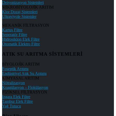
Deiyonizasyon Sistemleri
MİKROBİYOLOJİK ARITIM
Klor Dozaj Sistemleri
Ultraviyole Sistemler
MEKANİK FİLTRASYON
Kartuş Filtre
Seperatör Filtre
Hidrosiklon Elek Filtre
Otomatik Elektro Filtre
ATIK SU ARITMA SİSTEMLERİ
BİYOLOJİK ARITIM
Foseptik Arıtımı
Endüstriyel Atık Su Arıtımı
KİMYASAL ARITIM
Nötralizasyon
Koagülasyon – Flokülasyon
FİZİKSEL FİLTRASYON
Izgara Elek Filtre
Tambur Elek Filtre
Yağ Tutucu