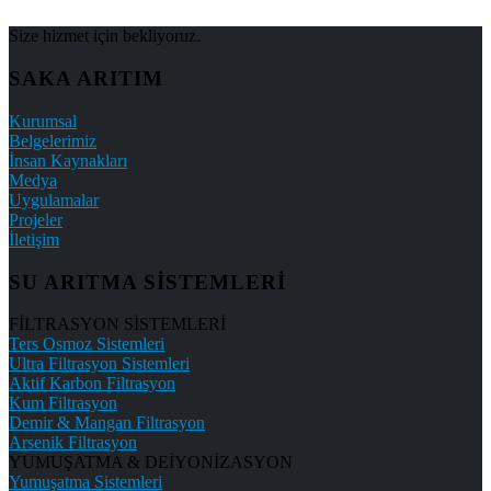
Size hizmet için bekliyoruz.
SAKA ARITIM
Kurumsal
Belgelerimiz
İnsan Kaynakları
Medya
Uygulamalar
Projeler
İletişim
SU ARITMA SİSTEMLERİ
FİLTRASYON SİSTEMLERİ
Ters Osmoz Sistemleri
Ultra Filtrasyon Sistemleri
Aktif Karbon Filtrasyon
Kum Filtrasyon
Demir & Mangan Filtrasyon
Arsenik Filtrasyon
YUMUŞATMA & DEİYONİZASYON
Yumuşatma Sistemleri