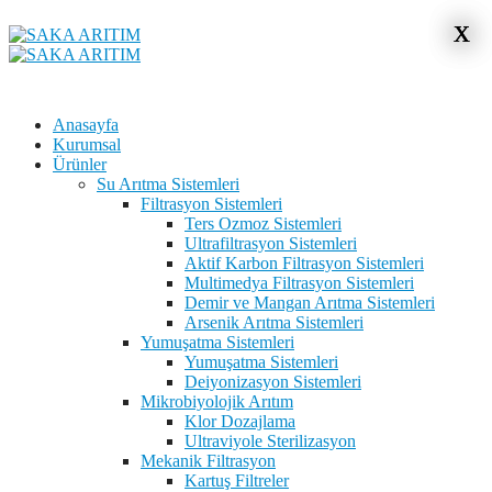
x
x
Anasayfa
Kurumsal
Ürünler
Su Arıtma Sistemleri
Filtrasyon Sistemleri
Ters Ozmoz Sistemleri
Ultrafiltrasyon Sistemleri
Aktif Karbon Filtrasyon Sistemleri
Multimedya Filtrasyon Sistemleri
Demir ve Mangan Arıtma Sistemleri
Arsenik Arıtma Sistemleri
Yumuşatma Sistemleri
Yumuşatma Sistemleri
Deiyonizasyon Sistemleri
Mikrobiyolojik Arıtım
Klor Dozajlama
Ultraviyole Sterilizasyon
Mekanik Filtrasyon
Kartuş Filtreler