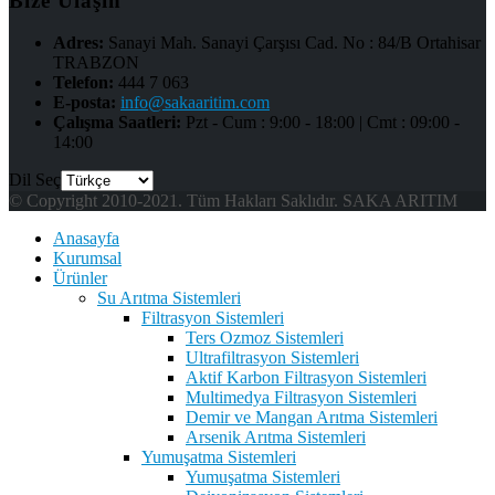
Bize Ulaşın
Adres:
Sanayi Mah. Sanayi Çarşısı Cad. No : 84/B Ortahisar
TRABZON
Telefon:
444 7 063
E-posta:
info@sakaaritim.com
Çalışma Saatleri:
Pzt - Cum : 9:00 - 18:00 | Cmt : 09:00 -
14:00
Dil Seç
© Copyright 2010-2021. Tüm Hakları Saklıdır. SAKA ARITIM
Anasayfa
Kurumsal
Ürünler
Su Arıtma Sistemleri
Filtrasyon Sistemleri
Ters Ozmoz Sistemleri
Ultrafiltrasyon Sistemleri
Aktif Karbon Filtrasyon Sistemleri
Multimedya Filtrasyon Sistemleri
Demir ve Mangan Arıtma Sistemleri
Arsenik Arıtma Sistemleri
Yumuşatma Sistemleri
Yumuşatma Sistemleri