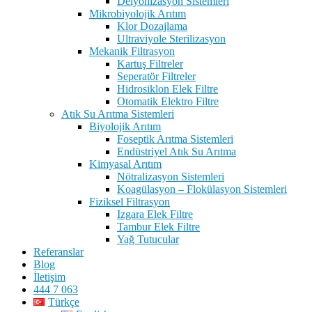
Deiyonizasyon Sistemleri
Mikrobiyolojik Arıtım
Klor Dozajlama
Ultraviyole Sterilizasyon
Mekanik Filtrasyon
Kartuş Filtreler
Seperatör Filtreler
Hidrosiklon Elek Filtre
Otomatik Elektro Filtre
Atık Su Arıtma Sistemleri
Biyolojik Arıtım
Foseptik Arıtma Sistemleri
Endüstriyel Atık Su Arıtma
Kimyasal Arıtım
Nötralizasyon Sistemleri
Koagülasyon – Flokülasyon Sistemleri
Fiziksel Filtrasyon
Izgara Elek Filtre
Tambur Elek Filtre
Yağ Tutucular
Referanslar
Blog
İletişim
444 7 063
Türkçe