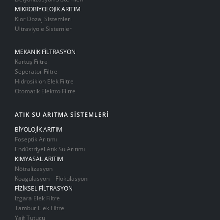
MİKROBİYOLOJİK ARITIM
Klor Dozaj Sistemleri
Ultraviyole Sistemler
MEKANİK FİLTRASYON
Kartuş Filtre
Seperatör Filtre
Hidrosiklon Elek Filtre
Otomatik Elektro Filtre
ATIK SU ARITMA SİSTEMLERİ
BİYOLOJİK ARITIM
Foseptik Arıtımı
Endüstriyel Atık Su Arıtımı
KİMYASAL ARITIM
Nötralizasyon
Koagülasyon – Flokülasyon
FİZİKSEL FİLTRASYON
Izgara Elek Filtre
Tambur Elek Filtre
Yağ Tutucu