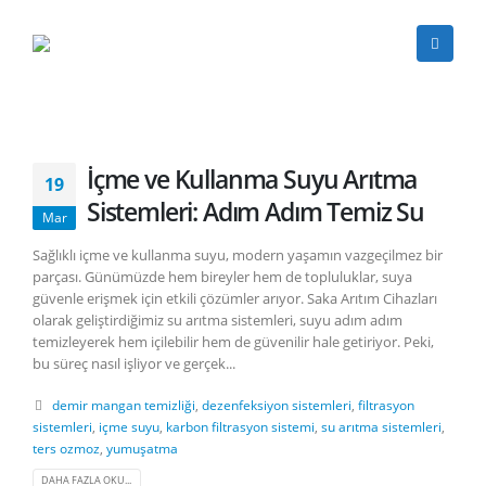
İçme ve Kullanma Suyu Arıtma
19
Sistemleri: Adım Adım Temiz Su
Mar
Sağlıklı içme ve kullanma suyu, modern yaşamın vazgeçilmez bir
parçası. Günümüzde hem bireyler hem de topluluklar, suya
güvenle erişmek için etkili çözümler arıyor. Saka Arıtım Cihazları
olarak geliştirdiğimiz su arıtma sistemleri, suyu adım adım
temizleyerek hem içilebilir hem de güvenilir hale getiriyor. Peki,
bu süreç nasıl işliyor ve gerçek...
demir mangan temizliği
,
dezenfeksiyon sistemleri
,
filtrasyon
sistemleri
,
içme suyu
,
karbon filtrasyon sistemi
,
su arıtma sistemleri
,
ters ozmoz
,
yumuşatma
DAHA FAZLA OKU...