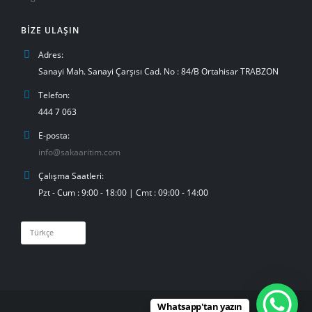
BIZE ULAŞIN
Adres:
Sanayi Mah. Sanayi Çarşısı Cad. No : 84/B Ortahisar TRABZON
Telefon:
444 7 063
E-posta:
info@sakaaritim.com
Çalışma Saatleri:
Pzt - Cum : 9:00 - 18:00 | Cmt : 09:00 - 14:00
Dil
Seç
Whatsapp'tan yazın