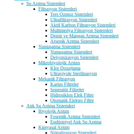
Su Arıtma Sistemleri
Filtrasyon Sistemleri
Ters Ozmoz Sistemleri
Ultrafiltrasyon Sistemleri
Aktif Karbon Filtrasyon Sistemleri
Multimedya Filtrasyon Sistemleri
Demir ve Mangan Arıtma Sistemleri
Arsenik Arıtma Sistemleri
Yumuşatma Sistemleri
Yumuşatma Sistemleri
Deiyonizasyon Sistemleri
Mikrobiyolojik Arıtım
Klor Dozajlama
Ultraviyole Sterilizasyon
Mekanik Filtrasyon
Kartuş Filtreler
Seperatör Filtreler
Hidrosiklon Elek Filtre
Otomatik Elektro Filtre
Atık Su Arıtma Sistemleri
Biyolojik Arıtım
Foseptik Arıtma Sistemleri
Endüstriyel Atık Su Arıtma
Kimyasal Arıtım
Nötralizasyon Sistemleri