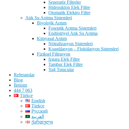
Seperatör Filtreler
Hidrosiklon Elek Filtre
Otomatik Elektro Filtre
Atık Su Arıtma Sistemleri
Biyolojik Arıtım
Foseptik Arıtma Sistemleri
Endüstriyel Atık Su Arıtma
Kimyasal Arıtım
Nötralizasyon Sistemleri
Koagülasyon – Flokülasyon Sistemleri
Fiziksel Filtrasyon
Izgara Elek Filtre
Tambur Elek Filtre
Yağ Tutucular
Referanslar
Blog
İletişim
444 7 063
Türkçe
English
Türkçe
Русский
العربية
ქართული