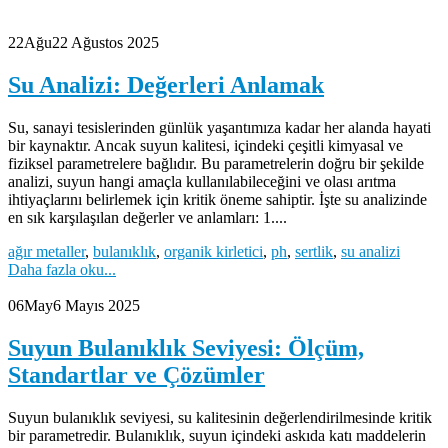
22
Ağu
22 Ağustos 2025
Su Analizi: Değerleri Anlamak
Su, sanayi tesislerinden günlük yaşantımıza kadar her alanda hayati
bir kaynaktır. Ancak suyun kalitesi, içindeki çeşitli kimyasal ve
fiziksel parametrelere bağlıdır. Bu parametrelerin doğru bir şekilde
analizi, suyun hangi amaçla kullanılabileceğini ve olası arıtma
ihtiyaçlarını belirlemek için kritik öneme sahiptir. İşte su analizinde
en sık karşılaşılan değerler ve anlamları: 1....
ağır metaller
,
bulanıklık
,
organik kirletici
,
ph
,
sertlik
,
su analizi
Daha fazla oku...
06
May
6 Mayıs 2025
Suyun Bulanıklık Seviyesi: Ölçüm,
Standartlar ve Çözümler
Suyun bulanıklık seviyesi, su kalitesinin değerlendirilmesinde kritik
bir parametredir. Bulanıklık, suyun içindeki askıda katı maddelerin