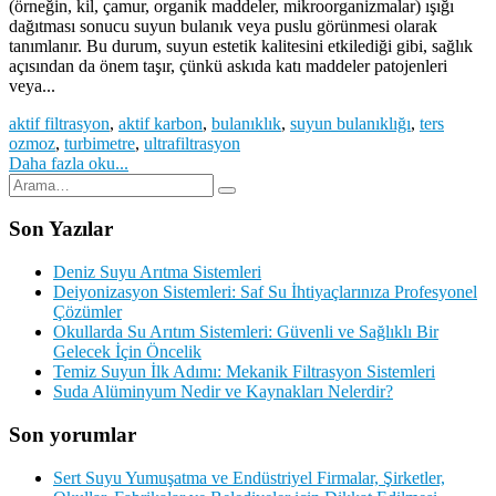
(örneğin, kil, çamur, organik maddeler, mikroorganizmalar) ışığı
dağıtması sonucu suyun bulanık veya puslu görünmesi olarak
tanımlanır. Bu durum, suyun estetik kalitesini etkilediği gibi, sağlık
açısından da önem taşır, çünkü askıda katı maddeler patojenleri
veya...
aktif filtrasyon
,
aktif karbon
,
bulanıklık
,
suyun bulanıklığı
,
ters
ozmoz
,
turbimetre
,
ultrafiltrasyon
Daha fazla oku...
Son Yazılar
Deniz Suyu Arıtma Sistemleri
Deiyonizasyon Sistemleri: Saf Su İhtiyaçlarınıza Profesyonel
Çözümler
Okullarda Su Arıtım Sistemleri: Güvenli ve Sağlıklı Bir
Gelecek İçin Öncelik
Temiz Suyun İlk Adımı: Mekanik Filtrasyon Sistemleri
Suda Alüminyum Nedir ve Kaynakları Nelerdir?
Son yorumlar
Sert Suyu Yumuşatma ve Endüstriyel Firmalar, Şirketler,