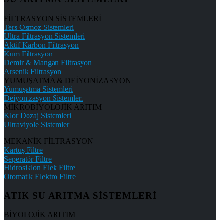
FİLTRASYON SİSTEMLERİ
Ters Osmoz Sistemleri
Ultra Filtrasyon Sistemleri
Aktif Karbon Filtrasyon
Kum Filtrasyon
Demir & Mangan Filtrasyon
Arsenik Filtrasyon
YUMUŞATMA & DEİYONİZASYON
Yumuşatma Sistemleri
Deiyonizasyon Sistemleri
MİKROBİYOLOJİK ARITIM
Klor Dozaj Sistemleri
Ultraviyole Sistemler
MEKANİK FİLTRASYON
Kartuş Filtre
Seperatör Filtre
Hidrosiklon Elek Filtre
Otomatik Elektro Filtre
ATIK SU ARITMA SİSTEMLERİ
BİYOLOJİK ARITIM