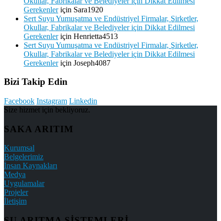
Okullar, Fabrikalar ve Belediyeler için Dikkat Edilmesi
Gerekenler
için
Sara1920
Sert Suyu Yumuşatma ve Endüstriyel Firmalar, Şirketler,
Okullar, Fabrikalar ve Belediyeler için Dikkat Edilmesi
Gerekenler
için
Henrietta4513
Sert Suyu Yumuşatma ve Endüstriyel Firmalar, Şirketler,
Okullar, Fabrikalar ve Belediyeler için Dikkat Edilmesi
Gerekenler
için
Joseph4087
Bizi Takip Edin
Facebook
Instagram
Linkedin
Size hizmet için bekliyoruz.
SAKA ARITIM
Kurumsal
Belgelerimiz
İnsan Kaynakları
Medya
Uygulamalar
Projeler
İletişim
SU ARITMA SİSTEMLERİ