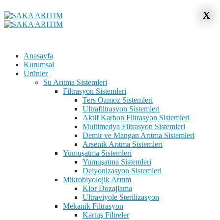
x
x
Anasayfa
Kurumsal
Ürünler
Su Arıtma Sistemleri
Filtrasyon Sistemleri
Ters Ozmoz Sistemleri
Ultrafiltrasyon Sistemleri
Aktif Karbon Filtrasyon Sistemleri
Multimedya Filtrasyon Sistemleri
Demir ve Mangan Arıtma Sistemleri
Arsenik Arıtma Sistemleri
Yumuşatma Sistemleri
Yumuşatma Sistemleri
Deiyonizasyon Sistemleri
Mikrobiyolojik Arıtım
Klor Dozajlama
Ultraviyole Sterilizasyon
Mekanik Filtrasyon
Kartuş Filtreler