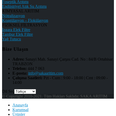
Foseptik Arıtımı
Endüstriyel Atık Su Arıtımı
KİMYASAL ARITIM
Nötralizasyon
Koagülasyon – Flokülasyon
FİZİKSEL FİLTRASYON
Izgara Elek Filtre
Tambur Elek Filtre
Yağ Tutucu
Bize Ulaşın
Adres:
Sanayi Mah. Sanayi Çarşısı Cad. No : 84/B Ortahisar
TRABZON
Telefon:
444 7 063
E-posta:
info@sakaaritim.com
Çalışma Saatleri:
Pzt - Cum : 9:00 - 18:00 | Cmt : 09:00 -
14:00
Dil Seç
© Copyright 2010-2021. Tüm Hakları Saklıdır. SAKA ARITIM
Anasayfa
Kurumsal
Ürünler