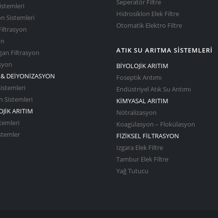
Seperatör Filtre
istemleri
Hidrosiklon Elek Filtre
on Sistemleri
Otomatik Elektro Filtre
Filtrasyon
on
ATIK SU ARITMA SİSTEMLERİ
an Filtrasyon
asyon
BİYOLOJİK ARITIM
& DEİYONİZASYON
Foseptik Arıtımı
stemleri
Endüstriyel Atık Su Arıtımı
 Sistemleri
KİMYASAL ARITIM
JİK ARITIM
Nötralizasyon
temleri
Koagülasyon – Flokülasyon
istemler
FİZİKSEL FİLTRASYON
Izgara Elek Filtre
Tambur Elek Filtre
Yağ Tutucu