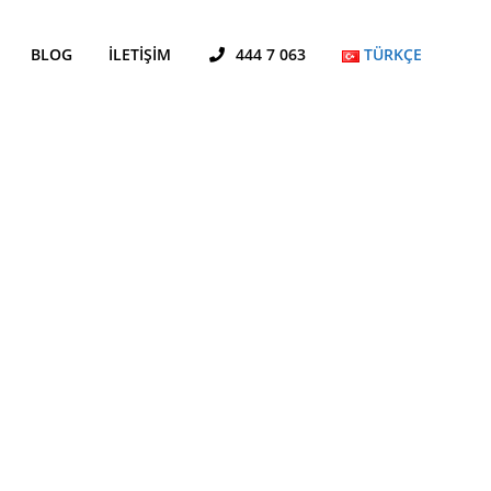
BLOG
İLETIŞIM
444 7 063
TÜRKÇE