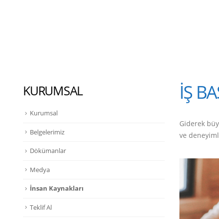
İŞ B
KURUMSAL
Kurumsal
Giderek büyü
Belgelerimiz
ve deneyiml
Dökümanlar
Medya
İnsan Kaynakları
Teklif Al