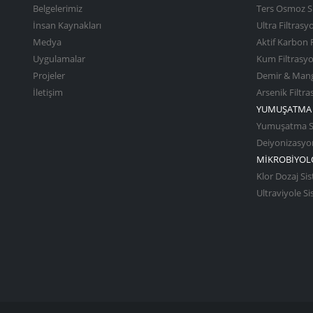
Belgelerimiz
Ters Osmoz S
İnsan Kaynakları
Ultra Filtrasy
Medya
Aktif Karbon 
Uygulamalar
Kum Filtrasy
Projeler
Demir & Mang
İletişim
Arsenik Filtr
YUMUŞATMA 
Yumuşatma Si
Deiyonizasyon
MİKROBİYOLO
Klor Dozaj Sis
Ultraviyole S