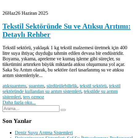
26
Haz
26 Haziran 2025
Tekstil Sektöründe Su ve Atıksu Arıtımı:
Detaylı Rehber
Tekstil sektörü, yaklaşık 1 kg tekstil malzemesi üretmek için 400
litre suya ihtiyaç duyduğu tahmin edilen devasa bir endüstridir.
Boyama, yıkama, apreleme ve kumaş işleme gibi süreçler, su
tüketimini artırırken büyük miktarda atıksu oluşumuna yol açar.
Saka Su Arıtım olarak, bu sektöre özel tasarlanmış su ve atıksu
arıtım sistemleriyle...
atıksuarıtımı
,
suarıtım
,
sürdürülebilirlik
,
tekstil sektörü
,
tekstil
sektöründe kullanılan su arıtım sistemleri
,
tekstilde su arıtım
sistemleri
,
ters ozmoz
Daha fazla oku...
Son Yazılar
Deniz Suyu Arıtma Sistemleri