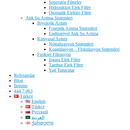
Seperatör Filtreler
Hidrosiklon Elek Filtre
Otomatik Elektro Filtre
Atık Su Arıtma Sistemleri
Biyolojik Arıtım
Foseptik Arıtma Sistemleri
Endüstriyel Atık Su Arıtma
Kimyasal Arıtım
Nötralizasyon Sistemleri
Koagülasyon – Flokülasyon Sistemleri
Fiziksel Filtrasyon
Izgara Elek Filtre
Tambur Elek Filtre
Yağ Tutucular
Referanslar
Blog
İletişim
444 7 063
Türkçe
English
Türkçe
Русский
العربية
ქართული