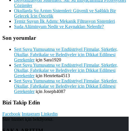
Deiyonizasyon Sistemleri: Saf Su İhtiyaçlarınıza Profesyonel
Çözümler
Okullarda Su Arıtım Sistemleri: Güvenli ve Sağlıklı Bir
Gelecek İçin Öncelik
Temiz Suyun İlk Adımı: Mekanik Filtrasyon Sistemleri
Suda Alüminyum Nedir ve Kaynakları Nelerdir?
Son yorumlar
Sert Suyu Yumuşatma ve Endüstriyel Firmalar, Şirketler,
Okullar, Fabrikalar ve Belediyeler için Dikkat Edilmesi
Gerekenler
için
Sara1920
Sert Suyu Yumuşatma ve Endüstriyel Firmalar, Şirketler,
Okullar, Fabrikalar ve Belediyeler için Dikkat Edilmesi
Gerekenler
için
Henrietta4513
Sert Suyu Yumuşatma ve Endüstriyel Firmalar, Şirketler,
Okullar, Fabrikalar ve Belediyeler için Dikkat Edilmesi
Gerekenler
için
Joseph4087
Bizi Takip Edin
Facebook
Instagram
Linkedin
Size hizmet için bekliyoruz.
SAKA ARITIM