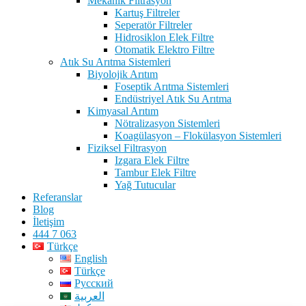
Mekanik Filtrasyon
Kartuş Filtreler
Seperatör Filtreler
Hidrosiklon Elek Filtre
Otomatik Elektro Filtre
Atık Su Arıtma Sistemleri
Biyolojik Arıtım
Foseptik Arıtma Sistemleri
Endüstriyel Atık Su Arıtma
Kimyasal Arıtım
Nötralizasyon Sistemleri
Koagülasyon – Flokülasyon Sistemleri
Fiziksel Filtrasyon
Izgara Elek Filtre
Tambur Elek Filtre
Yağ Tutucular
Referanslar
Blog
İletişim
444 7 063
Türkçe
English
Türkçe
Русский
العربية