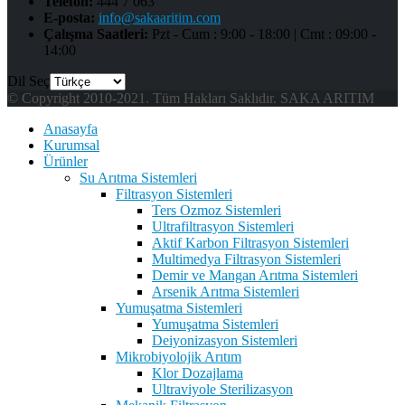
Telefon:
444 7 063
E-posta:
info@sakaaritim.com
Çalışma Saatleri:
Pzt - Cum : 9:00 - 18:00 | Cmt : 09:00 -
14:00
Dil Seç
© Copyright 2010-2021. Tüm Hakları Saklıdır. SAKA ARITIM
Anasayfa
Kurumsal
Ürünler
Su Arıtma Sistemleri
Filtrasyon Sistemleri
Ters Ozmoz Sistemleri
Ultrafiltrasyon Sistemleri
Aktif Karbon Filtrasyon Sistemleri
Multimedya Filtrasyon Sistemleri
Demir ve Mangan Arıtma Sistemleri
Arsenik Arıtma Sistemleri
Yumuşatma Sistemleri
Yumuşatma Sistemleri
Deiyonizasyon Sistemleri
Mikrobiyolojik Arıtım
Klor Dozajlama
Ultraviyole Sterilizasyon