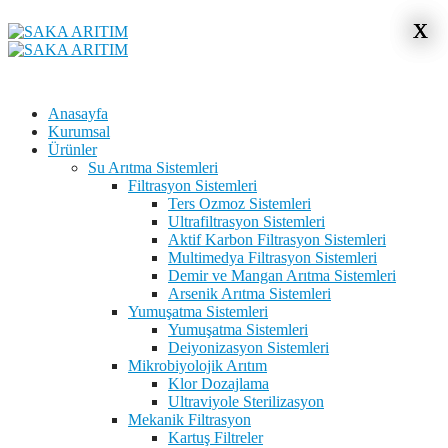
x
x
Anasayfa
Kurumsal
Ürünler
Su Arıtma Sistemleri
Filtrasyon Sistemleri
Ters Ozmoz Sistemleri
Ultrafiltrasyon Sistemleri
Aktif Karbon Filtrasyon Sistemleri
Multimedya Filtrasyon Sistemleri
Demir ve Mangan Arıtma Sistemleri
Arsenik Arıtma Sistemleri
Yumuşatma Sistemleri
Yumuşatma Sistemleri
Deiyonizasyon Sistemleri
Mikrobiyolojik Arıtım
Klor Dozajlama
Ultraviyole Sterilizasyon
Mekanik Filtrasyon
Kartuş Filtreler