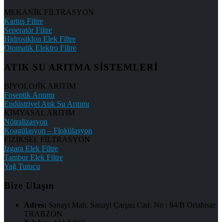
MEKANİK FİLTRASYON
Kartuş Filtre
Seperatör Filtre
Hidrosiklon Elek Filtre
Otomatik Elektro Filtre
ATIK SU ARITMA SİSTEMLERİ
BİYOLOJİK ARITIM
Foseptik Arıtımı
Endüstriyel Atık Su Arıtımı
KİMYASAL ARITIM
Nötralizasyon
Koagülasyon – Flokülasyon
FİZİKSEL FİLTRASYON
Izgara Elek Filtre
Tambur Elek Filtre
Yağ Tutucu
Bize Ulaşın
Adres:
Sanayi Mah. Sanayi Çarşısı Cad. No : 84/B Ortahisar
TRABZON