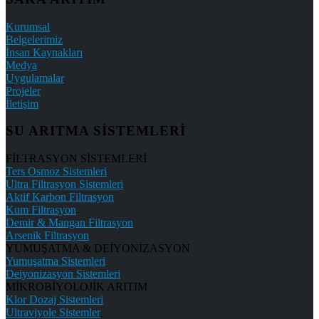
Kurumsal
Belgelerimiz
İnsan Kaynakları
Medya
Uygulamalar
Projeler
İletişim
SU ARITMA SİSTEMLERİ
FİLTRASYON SİSTEMLERİ
Ters Osmoz Sistemleri
Ultra Filtrasyon Sistemleri
Aktif Karbon Filtrasyon
Kum Filtrasyon
Demir & Mangan Filtrasyon
Arsenik Filtrasyon
YUMUŞATMA & DEİYONİZASYON
Yumuşatma Sistemleri
Deiyonizasyon Sistemleri
MİKROBİYOLOJİK ARITIM
Klor Dozaj Sistemleri
Ultraviyole Sistemler