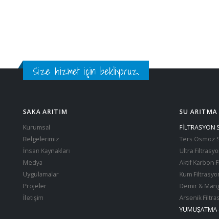
Size hizmet için bekliyoruz.
SAKA ARITIM
SU ARITMA
Kurumsal
FİLTRASYON 
Belgelerimiz
Ters Osmoz S
İnsan Kaynakları
Ultra Filtrasy
Medya
Aktif Karbon F
Uygulamalar
Kum Filtrasyo
Projeler
Demir & Mang
İletişim
Arsenik Filtr
YUMUŞATMA 