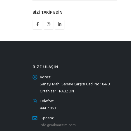
BIZI TAKIP EDIN
BIZE ULAŞIN
Adres:
Sanayi Mah. Sanayi Çarşısı Cad. No : 84/B
Ortahisar TRABZON
Telefon:
444 7 063
E-posta:
info@sakaaritim.com