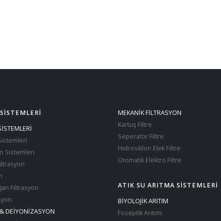
 SİSTEMLERİ
MEKANİK FİLTRASYON
Kartuş Filtre
SİSTEMLERİ
Seperatör Filtre
istemleri
Hidrosiklon Elek Filtre
on Sistemleri
Otomatik Elektro Filtre
iltrasyon
n
ATIK SU ARITMA SİSTEMLERİ
an Filtrasyon
asyon
BİYOLOJİK ARITIM
& DEİYONİZASYON
Foseptik Arıtımı