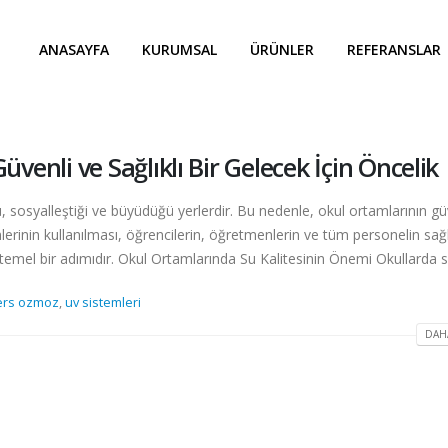
ANASAYFA
KURUMSAL
ÜRÜNLER
REFERANSLAR
üvenli ve Sağlıklı Bir Gelecek İçin Öncelik
, sosyalleştiği ve büyüdüğü yerlerdir. Bu nedenle, okul ortamlarının gü
lerinin kullanılması, öğrencilerin, öğretmenlerin ve tüm personelin sağl
temel bir adımıdır. Okul Ortamlarında Su Kalitesinin Önemi Okullarda su
ers ozmoz
,
uv sistemleri
DAHA