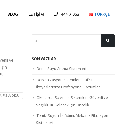
BLOG
İLETIŞIM
444 7 063
TÜRKÇE
SON YAZILAR
venli ve
ığını
Deniz Suyu Arıtma Sistemleri
,...
Deiyonizasyon Sistemleri: Saf Su
İhtiyaçlarınıza Profesyonel Çözümler
 FAZLA OKU...
Okullarda Su Arıtım Sistemleri: Güvenli ve
Sağlıklı Bir Gelecek İçin Öncelik
Temiz Suyun İlk Adımı: Mekanik Filtrasyon
Sistemleri