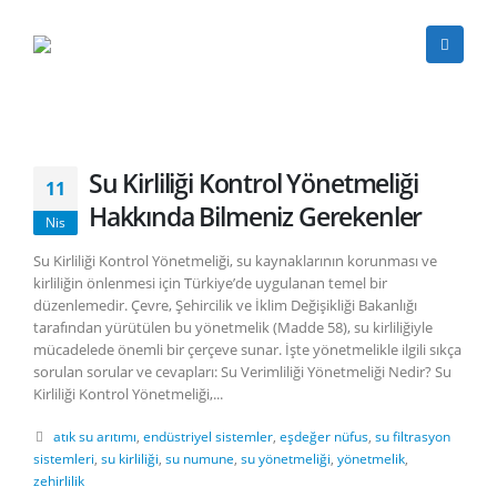
Su Kirliliği Kontrol Yönetmeliği
11
Hakkında Bilmeniz Gerekenler
Nis
Su Kirliliği Kontrol Yönetmeliği, su kaynaklarının korunması ve
kirliliğin önlenmesi için Türkiye’de uygulanan temel bir
düzenlemedir. Çevre, Şehircilik ve İklim Değişikliği Bakanlığı
tarafından yürütülen bu yönetmelik (Madde 58), su kirliliğiyle
mücadelede önemli bir çerçeve sunar. İşte yönetmelikle ilgili sıkça
sorulan sorular ve cevapları: Su Verimliliği Yönetmeliği Nedir? Su
Kirliliği Kontrol Yönetmeliği,...
atık su arıtımı
,
endüstriyel sistemler
,
eşdeğer nüfus
,
su filtrasyon
sistemleri
,
su kirliliği
,
su numune
,
su yönetmeliği
,
yönetmelik
,
zehirlilik