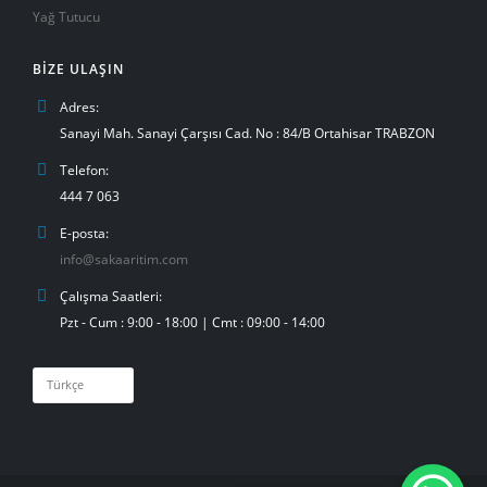
Yağ Tutucu
BIZE ULAŞIN
Adres:
Sanayi Mah. Sanayi Çarşısı Cad. No : 84/B Ortahisar TRABZON
Telefon:
444 7 063
E-posta:
info@sakaaritim.com
Çalışma Saatleri:
Pzt - Cum : 9:00 - 18:00 | Cmt : 09:00 - 14:00
Dil
Seç