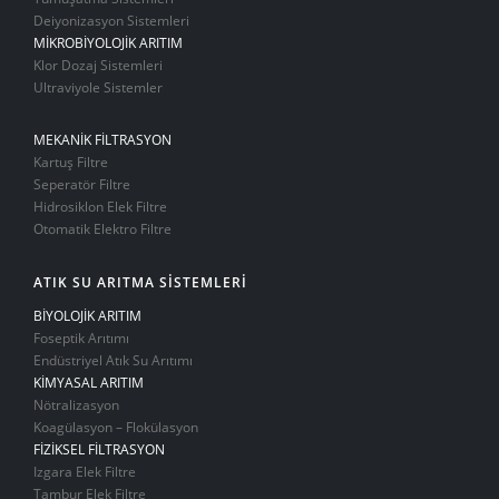
Deiyonizasyon Sistemleri
MİKROBİYOLOJİK ARITIM
Klor Dozaj Sistemleri
Ultraviyole Sistemler
MEKANİK FİLTRASYON
Kartuş Filtre
Seperatör Filtre
Hidrosiklon Elek Filtre
Otomatik Elektro Filtre
ATIK SU ARITMA SİSTEMLERİ
BİYOLOJİK ARITIM
Foseptik Arıtımı
Endüstriyel Atık Su Arıtımı
KİMYASAL ARITIM
Nötralizasyon
Koagülasyon – Flokülasyon
FİZİKSEL FİLTRASYON
Izgara Elek Filtre
Tambur Elek Filtre