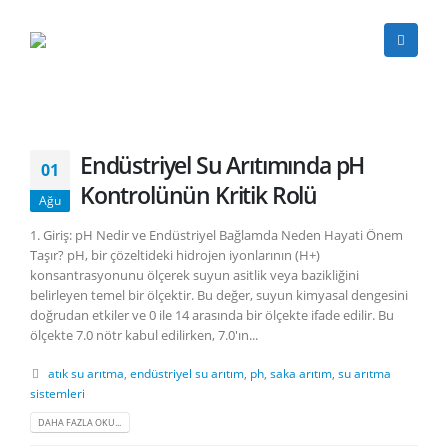
Endüstriyel Su Arıtımında pH
01
Kontrolünün Kritik Rolü
Ağu
1. Giriş: pH Nedir ve Endüstriyel Bağlamda Neden Hayati Önem
Taşır? pH, bir çözeltideki hidrojen iyonlarının (H+)
konsantrasyonunu ölçerek suyun asitlik veya bazikliğini
belirleyen temel bir ölçektir. Bu değer, suyun kimyasal dengesini
doğrudan etkiler ve 0 ile 14 arasında bir ölçekte ifade edilir. Bu
ölçekte 7.0 nötr kabul edilirken, 7.0'ın...
atık su arıtma
,
endüstriyel su arıtım
,
ph
,
saka arıtım
,
su arıtma
sistemleri
DAHA FAZLA OKU...