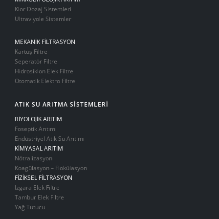
Klor Dozaj Sistemleri
Ultraviyole Sistemler
MEKANİK FİLTRASYON
Kartuş Filtre
Seperatör Filtre
Hidrosiklon Elek Filtre
Otomatik Elektro Filtre
ATIK SU ARITMA SİSTEMLERİ
BİYOLOJİK ARITIM
Foseptik Arıtımı
Endüstriyel Atık Su Arıtımı
KİMYASAL ARITIM
Nötralizasyon
Koagülasyon – Flokülasyon
FİZİKSEL FİLTRASYON
Izgara Elek Filtre
Tambur Elek Filtre
Yağ Tutucu