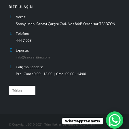
BIZE ULAŞIN
Adres:
Sanayi Mah. Sanayi Çarşısı Cad. No : 84/B Ortahisar TRABZON
Telefon:
444 7 063
E-posta:
info@sakaaritim.com
Çalışma Saatleri:
Pzt - Cum : 9:00 - 18:00 | Cmt : 09:00 - 14:00
Dil
Seç
Whatsapp'tan yazın
© Copyright 2010-2021. Tüm Hakları Saklıdır. SAKA ARITIM