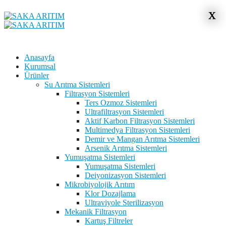
x
x
Anasayfa
Kurumsal
Ürünler
Su Arıtma Sistemleri
Filtrasyon Sistemleri
Ters Ozmoz Sistemleri
Ultrafiltrasyon Sistemleri
Aktif Karbon Filtrasyon Sistemleri
Multimedya Filtrasyon Sistemleri
Demir ve Mangan Arıtma Sistemleri
Arsenik Arıtma Sistemleri
Yumuşatma Sistemleri
Yumuşatma Sistemleri
Deiyonizasyon Sistemleri
Mikrobiyolojik Arıtım
Klor Dozajlama
Ultraviyole Sterilizasyon
Mekanik Filtrasyon
Kartuş Filtreler