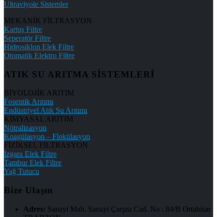
Ultraviyole Sistemler
MEKANİK FİLTRASYON
Kartuş Filtre
Seperatör Filtre
Hidrosiklon Elek Filtre
Otomatik Elektro Filtre
ATIK SU ARITMA SİSTEMLERİ
BİYOLOJİK ARITIM
Foseptik Arıtımı
Endüstriyel Atık Su Arıtımı
KİMYASAL ARITIM
Nötralizasyon
Koagülasyon – Flokülasyon
FİZİKSEL FİLTRASYON
Izgara Elek Filtre
Tambur Elek Filtre
Yağ Tutucu
Bize Ulaşın
Adres:
Sanayi Mah. Sanayi Çarşısı Cad. No : 84/B Ortahisar