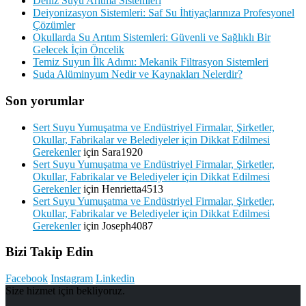
Deniz Suyu Arıtma Sistemleri
Deiyonizasyon Sistemleri: Saf Su İhtiyaçlarınıza Profesyonel
Çözümler
Okullarda Su Arıtım Sistemleri: Güvenli ve Sağlıklı Bir
Gelecek İçin Öncelik
Temiz Suyun İlk Adımı: Mekanik Filtrasyon Sistemleri
Suda Alüminyum Nedir ve Kaynakları Nelerdir?
Son yorumlar
Sert Suyu Yumuşatma ve Endüstriyel Firmalar, Şirketler,
Okullar, Fabrikalar ve Belediyeler için Dikkat Edilmesi
Gerekenler
için
Sara1920
Sert Suyu Yumuşatma ve Endüstriyel Firmalar, Şirketler,
Okullar, Fabrikalar ve Belediyeler için Dikkat Edilmesi
Gerekenler
için
Henrietta4513
Sert Suyu Yumuşatma ve Endüstriyel Firmalar, Şirketler,
Okullar, Fabrikalar ve Belediyeler için Dikkat Edilmesi
Gerekenler
için
Joseph4087
Bizi Takip Edin
Facebook
Instagram
Linkedin
Size hizmet için bekliyoruz.