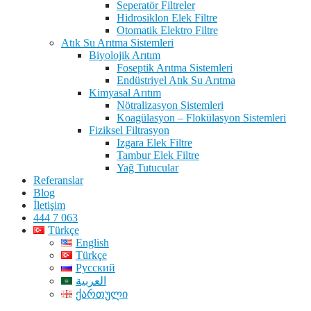
Seperatör Filtreler
Hidrosiklon Elek Filtre
Otomatik Elektro Filtre
Atık Su Arıtma Sistemleri
Biyolojik Arıtım
Foseptik Arıtma Sistemleri
Endüstriyel Atık Su Arıtma
Kimyasal Arıtım
Nötralizasyon Sistemleri
Koagülasyon – Flokülasyon Sistemleri
Fiziksel Filtrasyon
Izgara Elek Filtre
Tambur Elek Filtre
Yağ Tutucular
Referanslar
Blog
İletişim
444 7 063
Türkçe
English
Türkçe
Русский
العربية
ქართული