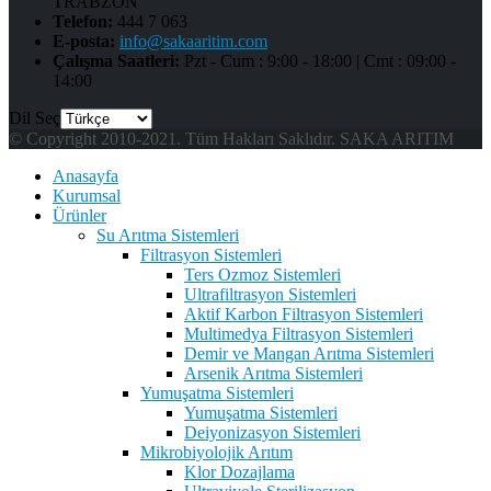
TRABZON
Telefon:
444 7 063
E-posta:
info@sakaaritim.com
Çalışma Saatleri:
Pzt - Cum : 9:00 - 18:00 | Cmt : 09:00 -
14:00
Dil Seç
© Copyright 2010-2021. Tüm Hakları Saklıdır. SAKA ARITIM
Anasayfa
Kurumsal
Ürünler
Su Arıtma Sistemleri
Filtrasyon Sistemleri
Ters Ozmoz Sistemleri
Ultrafiltrasyon Sistemleri
Aktif Karbon Filtrasyon Sistemleri
Multimedya Filtrasyon Sistemleri
Demir ve Mangan Arıtma Sistemleri
Arsenik Arıtma Sistemleri
Yumuşatma Sistemleri
Yumuşatma Sistemleri
Deiyonizasyon Sistemleri
Mikrobiyolojik Arıtım
Klor Dozajlama