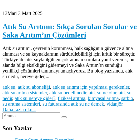
13
Mar
13 Mart 2025
Atık Su Arıtımı: Sıkça Sorulan Sorular ve
Saka Arıtım’ın Çözümleri
Atık su arıtımı, çevrenin korunması, halk sağlığının güvence altına
alınması ve su kaynaklarının sürdürülebilirliği için kritik bir süreçtir.
Türkiye’de atık suyla ilgili en çok aranan sorulara yanıt vererek, bu
alanda bilgi eksikliğini gidermeyi ve Saka Arıtım’ın sunduğu
yenilikçi çözümleri tanıtmayı amaçlıyoruz. Bu blog yazısında, atık
su nedir, nereye gider,...
atık su
,
atık su aboneliği
,
atık su arıtımı için yapılması gerekenler
,
atık su arıtma sistemler
,
atık su bedeli nedir
,
atık su ne olur
,
atık su
nedir
,
atık su nereye gider?
,
fiziksel arıtma
,
kimyasal arıtma
,
sarbio
,
su arıtma sistemleri
,
su faturasında atık su ne demek
,
vidanjör
Daha fazla oku...
Son Yazılar