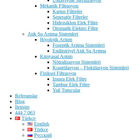
Ultraviyole Sterilizasyon
Mekanik Filtrasyon
Kartuş Filtreler
Seperatör Filtreler
Hidrosiklon Elek Filtre
Otomatik Elektro Filtre
Atık Su Arıtma Sistemleri
Biyolojik Arıtım
Foseptik Arıtma Sistemleri
Endüstriyel Atık Su Arıtma
Kimyasal Arıtım
Nötralizasyon Sistemleri
Koagülasyon – Flokülasyon Sistemleri
Fiziksel Filtrasyon
Izgara Elek Filtre
Tambur Elek Filtre
Yağ Tutucular
Referanslar
Blog
İletişim
444 7 063
Türkçe
English
Türkçe
Русский