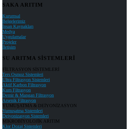
SAKA ARITIM
Kurumsal
Belgelerimiz
İnsan Kaynakları
Medya
Uygulamalar
Projeler
İletişim
SU ARITMA SİSTEMLERİ
FİLTRASYON SİSTEMLERİ
Ters Osmoz Sistemleri
Ultra Filtrasyon Sistemleri
Aktif Karbon Filtrasyon
Kum Filtrasyon
Demir & Mangan Filtrasyon
Arsenik Filtrasyon
YUMUŞATMA & DEİYONİZASYON
Yumuşatma Sistemleri
Deiyonizasyon Sistemleri
MİKROBİYOLOJİK ARITIM
Klor Dozaj Sistemleri