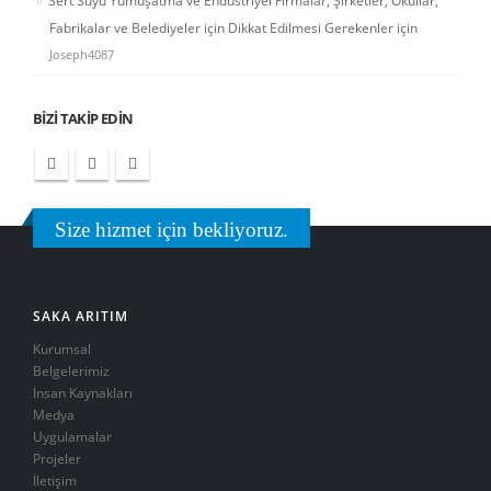
Sert Suyu Yumuşatma ve Endüstriyel Firmalar, Şirketler, Okullar,
Fabrikalar ve Belediyeler için Dikkat Edilmesi Gerekenler
için
Joseph4087
BIZI TAKIP EDIN
Size hizmet için bekliyoruz.
SAKA ARITIM
Kurumsal
Belgelerimiz
İnsan Kaynakları
Medya
Uygulamalar
Projeler
İletişim