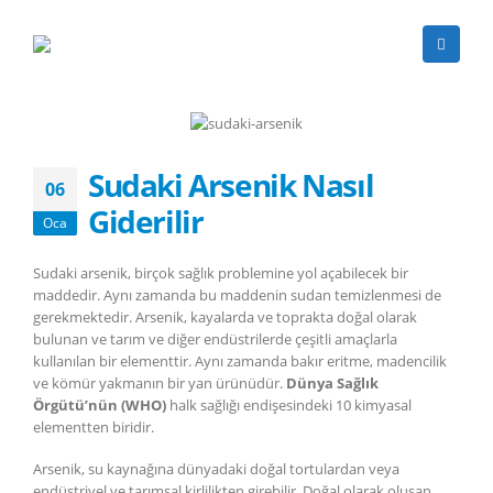
Sudaki Arsenik Nasıl
06
Giderilir
Oca
Sudaki arsenik, birçok sağlık problemine yol açabilecek bir
maddedir. Aynı zamanda bu maddenin sudan temizlenmesi de
gerekmektedir. Arsenik, kayalarda ve toprakta doğal olarak
bulunan ve tarım ve diğer endüstrilerde çeşitli amaçlarla
kullanılan bir elementtir. Aynı zamanda bakır eritme, madencilik
ve kömür yakmanın bir yan ürünüdür.
Dünya Sağlık
Örgütü’nün (WHO)
halk sağlığı endişesindeki 10 kimyasal
elementten biridir.
Arsenik, su kaynağına dünyadaki doğal tortulardan veya
endüstriyel ve tarımsal kirlilikten girebilir. Doğal olarak oluşan