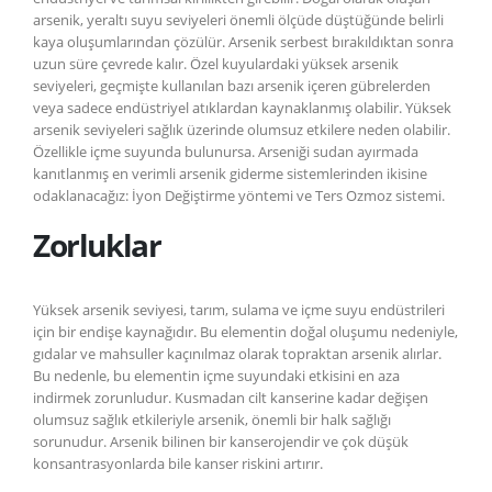
arsenik, yeraltı suyu seviyeleri önemli ölçüde düştüğünde belirli
kaya oluşumlarından çözülür. Arsenik serbest bırakıldıktan sonra
uzun süre çevrede kalır. Özel kuyulardaki yüksek arsenik
seviyeleri, geçmişte kullanılan bazı arsenik içeren gübrelerden
veya sadece endüstriyel atıklardan kaynaklanmış olabilir. Yüksek
arsenik seviyeleri sağlık üzerinde olumsuz etkilere neden olabilir.
Özellikle içme suyunda bulunursa. Arseniği sudan ayırmada
kanıtlanmış en verimli arsenik giderme sistemlerinden ikisine
odaklanacağız: İyon Değiştirme yöntemi ve Ters Ozmoz sistemi.
Zorluklar
Yüksek arsenik seviyesi, tarım, sulama ve içme suyu endüstrileri
için bir endişe kaynağıdır. Bu elementin doğal oluşumu nedeniyle,
gıdalar ve mahsuller kaçınılmaz olarak topraktan arsenik alırlar.
Bu nedenle, bu elementin içme suyundaki etkisini en aza
indirmek zorunludur. Kusmadan cilt kanserine kadar değişen
olumsuz sağlık etkileriyle arsenik, önemli bir halk sağlığı
sorunudur. Arsenik bilinen bir kanserojendir ve çok düşük
konsantrasyonlarda bile kanser riskini artırır.