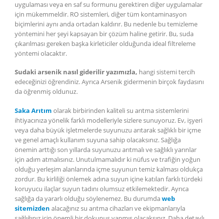
uygulaması veya en saf su formunu gerektiren diğer uygulamalar
için mükemmeldir. RO sistemleri, diğer tüm kontaminasyon
biçimlerini aynı anda ortadan kaldırır. Bu nedenle bu temizleme
yöntemini her şeyi kapsayan bir çözüm haline getirir. Bu, suda
çıkarılması gereken başka kirleticiler olduğunda ideal filtreleme
yöntemi olacaktır.
Sudaki arsenik nasıl giderilir yazımızla,
hangi sistemi tercih
edeceğinizi öğrendiniz. Ayrıca Arsenik gidermenin birçok faydasını
da öğrenmiş oldunuz.
Saka Arıtım
olarak birbirinden kaliteli su arıtma sistemlerini
ihtiyacınıza yönelik farklı modelleriyle sizlere sunuyoruz. Ev, işyeri
veya daha büyük işletmelerde suyunuzu arıtarak sağlıklı bir içme
ve genel amaçlı kullanım suyuna sahip olacaksınız. Sağlığa
önemin arttığı son yıllarda suyunuzu arıtmalı ve sağlıklı yarınlar
için adım atmalısınız. Unutulmamalıdır ki nüfus ve trafiğin yoğun
olduğu yerleşim alanlarında içme suyunun temiz kalması oldukça
zordur. Bu kirliliği önlemek adına suyun içine katılan farklı türdeki
koruyucu ilaçlar suyun tadını olumsuz etkilemektedir. Ayrıca
sağlığa da yararlı olduğu söylenemez. Bu durumda
web
sitemizden
alacağınız su arıtma cihazları ve ekipmanlarıyla
sağlığınız için önemli bir dokunuş yapmış olacaksınız. Daha detaylı