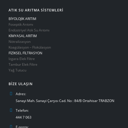
ATIK SU ARITMA SİSTEMLERİ
BİYOLOJİK ARITIM
Foseptik Arıtımı
Endüstriyel Atık Su Arıtımı
KİMYASAL ARITIM
Nötralizasyon
Koagülasyon – Flokülasyon
FİZİKSEL FİLTRASYON
Izgara Elek Filtre
Tambur Elek Filtre
Yağ Tutucu
BIZE ULAŞIN
Adres:
Sanayi Mah. Sanayi Çarşısı Cad. No : 84/B Ortahisar TRABZON
Telefon:
444 7 063
E-posta: