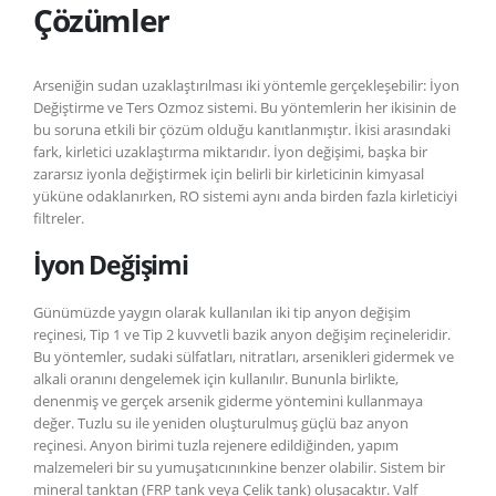
Çözümler
Arseniğin sudan uzaklaştırılması iki yöntemle gerçekleşebilir: İyon
Değiştirme ve Ters Ozmoz sistemi. Bu yöntemlerin her ikisinin de
bu soruna etkili bir çözüm olduğu kanıtlanmıştır. İkisi arasındaki
fark, kirletici uzaklaştırma miktarıdır. İyon değişimi, başka bir
zararsız iyonla değiştirmek için belirli bir kirleticinin kimyasal
yüküne odaklanırken, RO sistemi aynı anda birden fazla kirleticiyi
filtreler.
İyon Değişimi
Günümüzde yaygın olarak kullanılan iki tip anyon değişim
reçinesi, Tip 1 ve Tip 2 kuvvetli bazik anyon değişim reçineleridir.
Bu yöntemler, sudaki sülfatları, nitratları, arsenikleri gidermek ve
alkali oranını dengelemek için kullanılır. Bununla birlikte,
denenmiş ve gerçek arsenik giderme yöntemini kullanmaya
değer. Tuzlu su ile yeniden oluşturulmuş güçlü baz anyon
reçinesi. Anyon birimi tuzla rejenere edildiğinden, yapım
malzemeleri bir su yumuşatıcınınkine benzer olabilir. Sistem bir
mineral tanktan (FRP tank veya Çelik tank) oluşacaktır. Valf