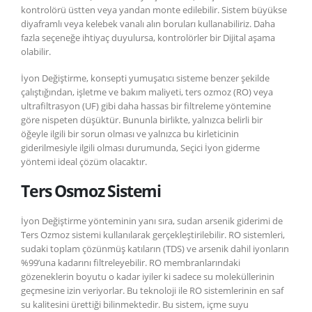
kontrolörü üstten veya yandan monte edilebilir. Sistem büyükse
diyaframlı veya kelebek vanalı alın boruları kullanabiliriz. Daha
fazla seçeneğe ihtiyaç duyulursa, kontrolörler bir Dijital aşama
olabilir.
İyon Değiştirme, konsepti yumuşatıcı sisteme benzer şekilde
çalıştığından, işletme ve bakım maliyeti, ters ozmoz (RO) veya
ultrafiltrasyon (UF) gibi daha hassas bir filtreleme yöntemine
göre nispeten düşüktür. Bununla birlikte, yalnızca belirli bir
öğeyle ilgili bir sorun olması ve yalnızca bu kirleticinin
giderilmesiyle ilgili olması durumunda, Seçici İyon giderme
yöntemi ideal çözüm olacaktır.
Ters Osmoz Sistemi
İyon Değiştirme yönteminin yanı sıra, sudan arsenik giderimi de
Ters Ozmoz sistemi kullanılarak gerçekleştirilebilir. RO sistemleri,
sudaki toplam çözünmüş katıların (TDS) ve arsenik dahil iyonların
%99’una kadarını filtreleyebilir. RO membranlarındaki
gözeneklerin boyutu o kadar iyiler ki sadece su moleküllerinin
geçmesine izin veriyorlar. Bu teknoloji ile RO sistemlerinin en saf
su kalitesini ürettiği bilinmektedir. Bu sistem, içme suyu