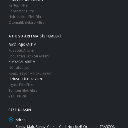
Kartuş Filtre
Seperatör Filtre
Hidrosiklon Elek Filtre
Otomatik Elektro Filtre
ATIK SU ARITMA SİSTEMLERİ
BİYOLOJİK ARITIM
Foseptik Arıtımı
Endüstriyel Atık Su Arıtımı
KİMYASAL ARITIM
Nötralizasyon
Koagülasyon – Flokülasyon
FİZİKSEL FİLTRASYON
Izgara Elek Filtre
Tambur Elek Filtre
Yağ Tutucu
BIZE ULAŞIN
Adres:
Sanayi Mah. Sanayi Çarşısı Cad. No : 84/B Ortahisar TRABZON