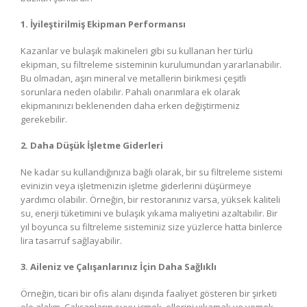
1. İyileştirilmiş Ekipman Performansı
Kazanlar ve bulaşık makineleri gibi su kullanan her türlü
ekipman, su filtreleme sisteminin kurulumundan yararlanabilir.
Bu olmadan, aşırı mineral ve metallerin birikmesi çeşitli
sorunlara neden olabilir. Pahalı onarımlara ek olarak
ekipmanınızı beklenenden daha erken değiştirmeniz
gerekebilir.
2. Daha Düşük İşletme Giderleri
Ne kadar su kullandığınıza bağlı olarak, bir su filtreleme sistemi
evinizin veya işletmenizin işletme giderlerini düşürmeye
yardımcı olabilir. Örneğin, bir restoranınız varsa, yüksek kaliteli
su, enerji tüketimini ve bulaşık yıkama maliyetini azaltabilir. Bir
yıl boyunca su filtreleme sisteminiz size yüzlerce hatta binlerce
lira tasarruf sağlayabilir.
3. Aileniz ve Çalışanlarınız İçin Daha Sağlıklı
Örneğin, ticari bir ofis alanı dışında faaliyet gösteren bir şirketi
ele alalım. Çalışanların suyu içmek, ellerini yıkamak ve yemek