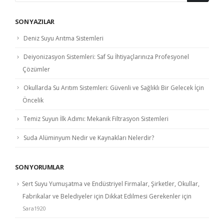
SON YAZILAR
Deniz Suyu Arıtma Sistemleri
Deiyonizasyon Sistemleri: Saf Su İhtiyaçlarınıza Profesyonel
Çözümler
Okullarda Su Arıtım Sistemleri: Güvenli ve Sağlıklı Bir Gelecek İçin
Öncelik
Temiz Suyun İlk Adımı: Mekanik Filtrasyon Sistemleri
Suda Alüminyum Nedir ve Kaynakları Nelerdir?
SON YORUMLAR
Sert Suyu Yumuşatma ve Endüstriyel Firmalar, Şirketler, Okullar,
Fabrikalar ve Belediyeler için Dikkat Edilmesi Gerekenler
için
Sara1920