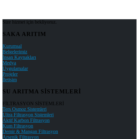
Size hizmet için bekliyoruz.
SAKA ARITIM
Kurumsal
Belgelerimiz
İnsan Kaynakları
Medya
Uygulamalar
Projeler
İletişim
SU ARITMA SİSTEMLERİ
FİLTRASYON SİSTEMLERİ
Ters Osmoz Sistemleri
Ultra Filtrasyon Sistemleri
Aktif Karbon Filtrasyon
Kum Filtrasyon
Demir & Mangan Filtrasyon
Arsenik Filtrasyon