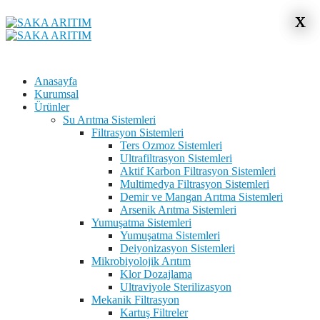
x
x
Anasayfa
Kurumsal
Ürünler
Su Arıtma Sistemleri
Filtrasyon Sistemleri
Ters Ozmoz Sistemleri
Ultrafiltrasyon Sistemleri
Aktif Karbon Filtrasyon Sistemleri
Multimedya Filtrasyon Sistemleri
Demir ve Mangan Arıtma Sistemleri
Arsenik Arıtma Sistemleri
Yumuşatma Sistemleri
Yumuşatma Sistemleri
Deiyonizasyon Sistemleri
Mikrobiyolojik Arıtım
Klor Dozajlama
Ultraviyole Sterilizasyon
Mekanik Filtrasyon
Kartuş Filtreler