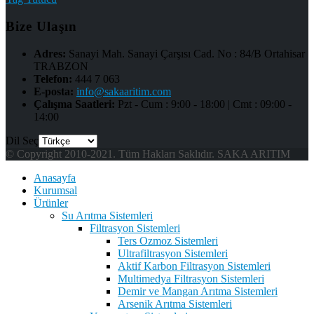
Bize Ulaşın
Adres:
Sanayi Mah. Sanayi Çarşısı Cad. No : 84/B Ortahisar
TRABZON
Telefon:
444 7 063
E-posta:
info@sakaaritim.com
Çalışma Saatleri:
Pzt - Cum : 9:00 - 18:00 | Cmt : 09:00 -
14:00
Dil Seç
© Copyright 2010-2021. Tüm Hakları Saklıdır. SAKA ARITIM
Anasayfa
Kurumsal
Ürünler
Su Arıtma Sistemleri
Filtrasyon Sistemleri
Ters Ozmoz Sistemleri
Ultrafiltrasyon Sistemleri
Aktif Karbon Filtrasyon Sistemleri
Multimedya Filtrasyon Sistemleri
Demir ve Mangan Arıtma Sistemleri
Arsenik Arıtma Sistemleri