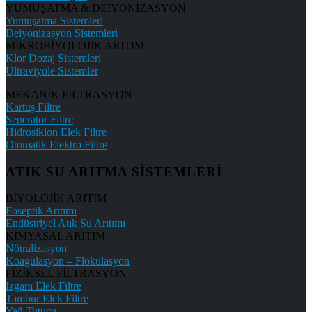
YUMUŞATMA & DEİYONİZASYON
Yumuşatma Sistemleri
Deiyonizasyon Sistemleri
MİKROBİYOLOJİK ARITIM
Klor Dozaj Sistemleri
Ultraviyole Sistemler
MEKANİK FİLTRASYON
Kartuş Filtre
Seperatör Filtre
Hidrosiklon Elek Filtre
Otomatik Elektro Filtre
ATIK SU ARITMA SİSTEMLERİ
BİYOLOJİK ARITIM
Foseptik Arıtımı
Endüstriyel Atık Su Arıtımı
KİMYASAL ARITIM
Nötralizasyon
Koagülasyon – Flokülasyon
FİZİKSEL FİLTRASYON
Izgara Elek Filtre
Tambur Elek Filtre
Yağ Tutucu