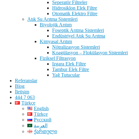
Seperatör Filtreler
Hidrosiklon Elek Filtre
Otomatik Elektro Filtre
Atık Su Arıtma Sistemleri
Biyolojik Arıtım
Foseptik Arıtma Sistemleri
Endüstriyel Atık Su Arıtma
Kimyasal Arıtım
Nötralizasyon Sistemleri
Koagülasyon – Flokülasyon Sistemleri
Fiziksel Filtrasyon
Izgara Elek Filtre
Tambur Elek Filtre
Yağ Tutucular
Referanslar
Blog
İletişim
444 7 063
Türkçe
English
Türkçe
Русский
العربية
ქართული