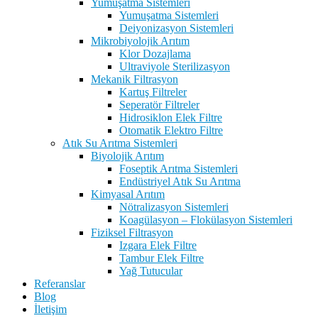
Yumuşatma Sistemleri
Yumuşatma Sistemleri
Deiyonizasyon Sistemleri
Mikrobiyolojik Arıtım
Klor Dozajlama
Ultraviyole Sterilizasyon
Mekanik Filtrasyon
Kartuş Filtreler
Seperatör Filtreler
Hidrosiklon Elek Filtre
Otomatik Elektro Filtre
Atık Su Arıtma Sistemleri
Biyolojik Arıtım
Foseptik Arıtma Sistemleri
Endüstriyel Atık Su Arıtma
Kimyasal Arıtım
Nötralizasyon Sistemleri
Koagülasyon – Flokülasyon Sistemleri
Fiziksel Filtrasyon
Izgara Elek Filtre
Tambur Elek Filtre
Yağ Tutucular
Referanslar
Blog
İletişim