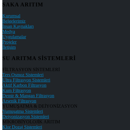
SAKA ARITIM
Kurumsal
Belgelerimiz
İnsan Kaynakları
Medya
Uygulamalar
Projeler
İletişim
SU ARITMA SİSTEMLERİ
FİLTRASYON SİSTEMLERİ
Ters Osmoz Sistemleri
Ultra Filtrasyon Sistemleri
Aktif Karbon Filtrasyon
Kum Filtrasyon
Demir & Mangan Filtrasyon
Arsenik Filtrasyon
YUMUŞATMA & DEİYONİZASYON
Yumuşatma Sistemleri
Deiyonizasyon Sistemleri
MİKROBİYOLOJİK ARITIM
Klor Dozaj Sistemleri