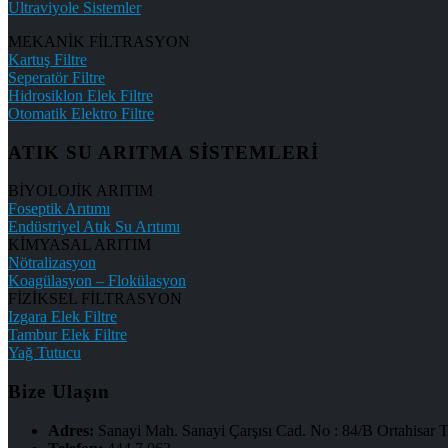
Ultraviyole Sistemler
MEKANİK FİLTRASYON
Kartuş Filtre
Seperatör Filtre
Hidrosiklon Elek Filtre
Otomatik Elektro Filtre
ATIK SU ARITMA SİSTEMLERİ
BİYOLOJİK ARITIM
Foseptik Arıtımı
Endüstriyel Atık Su Arıtımı
KİMYASAL ARITIM
Nötralizasyon
Koagülasyon – Flokülasyon
FİZİKSEL FİLTRASYON
Izgara Elek Filtre
Tambur Elek Filtre
Yağ Tutucu
Bize Ulaşın
Adres:
Sanayi Mah. Sanayi Çarşısı Cad. No : 84/B Ortahis