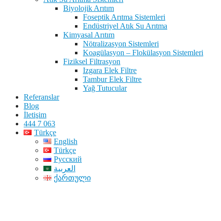
Biyolojik Arıtım
Foseptik Arıtma Sistemleri
Endüstriyel Atık Su Arıtma
Kimyasal Arıtım
Nötralizasyon Sistemleri
Koagülasyon – Flokülasyon Sistemleri
Fiziksel Filtrasyon
Izgara Elek Filtre
Tambur Elek Filtre
Yağ Tutucular
Referanslar
Blog
İletişim
444 7 063
Türkçe
English
Türkçe
Русский
العربية
ქართული