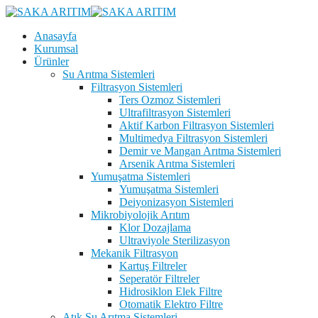
Anasayfa
Kurumsal
Ürünler
Su Arıtma Sistemleri
Filtrasyon Sistemleri
Ters Ozmoz Sistemleri
Ultrafiltrasyon Sistemleri
Aktif Karbon Filtrasyon Sistemleri
Multimedya Filtrasyon Sistemleri
Demir ve Mangan Arıtma Sistemleri
Arsenik Arıtma Sistemleri
Yumuşatma Sistemleri
Yumuşatma Sistemleri
Deiyonizasyon Sistemleri
Mikrobiyolojik Arıtım
Klor Dozajlama
Ultraviyole Sterilizasyon
Mekanik Filtrasyon
Kartuş Filtreler
Seperatör Filtreler
Hidrosiklon Elek Filtre
Otomatik Elektro Filtre
Atık Su Arıtma Sistemleri