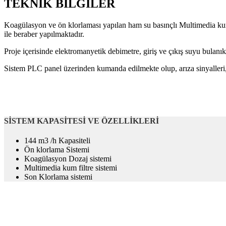
TEKNİK BİLGİLER
Koagülasyon ve ön klorlaması yapılan ham su basınçlı Multimedia kum fi
ile beraber yapılmaktadır.
Proje içerisinde elektromanyetik debimetre, giriş ve çıkış suyu bulanık
Sistem PLC panel üzerinden kumanda edilmekte olup, arıza sinyalleri,
SİSTEM KAPASİTESİ VE ÖZELLİKLERİ
144 m3 /h Kapasiteli
Ön klorlama Sistemi
Koagülasyon Dozaj sistemi
Multimedia kum filtre sistemi
Son Klorlama sistemi