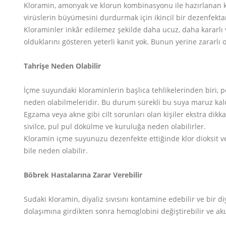
Kloramin, amonyak ve klorun kombinasyonu ile hazırlanan ki
virüslerin büyümesini durdurmak için ikincil bir dezenfektan
Kloraminler inkâr edilemez şekilde daha ucuz, daha kararlı 
olduklarını gösteren yeterli kanıt yok. Bunun yerine zararlı
Tahrişe Neden Olabilir
İçme suyundaki kloraminlerin başlıca tehlikelerinden biri, po
neden olabilmeleridir. Bu durum sürekli bu suya maruz kald
Egzama veya akne gibi cilt sorunları olan kişiler ekstra dikkat
sivilce, pul pul dökülme ve kuruluğa neden olabilirler.
Kloramin içme suyunuzu dezenfekte ettiğinde klor dioksit vey
bile neden olabilir.
Böbrek Hastalarına Zarar Verebilir
Sudaki kloramin, diyaliz sıvısını kontamine edebilir ve bir 
dolaşımına girdikten sonra hemoglobini değiştirebilir ve ak