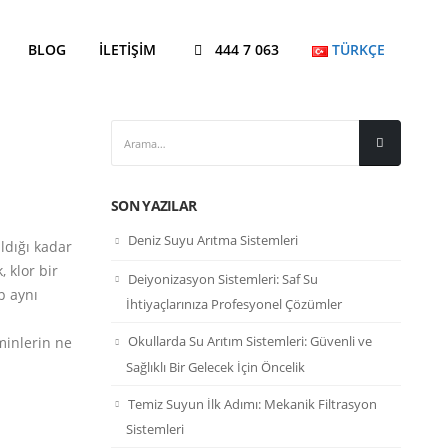
BLOG
İLETIŞIM
444 7 063
TÜRKÇE
SON YAZILAR
Deniz Suyu Arıtma Sistemleri
ldığı kadar
 klor bir
Deiyonizasyon Sistemleri: Saf Su
p aynı
İhtiyaçlarınıza Profesyonel Çözümler
Okullarda Su Arıtım Sistemleri: Güvenli ve
minlerin ne
Sağlıklı Bir Gelecek İçin Öncelik
Temiz Suyun İlk Adımı: Mekanik Filtrasyon
Sistemleri