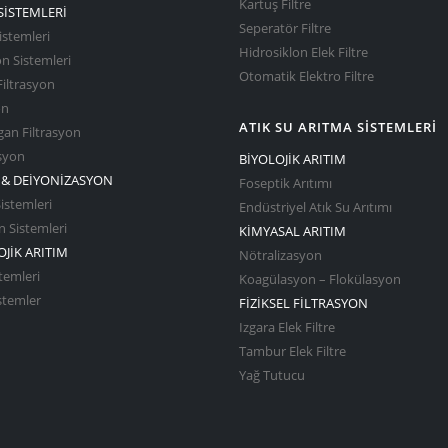
Kartuş Filtre
SİSTEMLERİ
Seperatör Filtre
istemleri
Hidrosiklon Elek Filtre
on Sistemleri
Otomatik Elektro Filtre
Filtrasyon
on
ATIK SU ARITMA SİSTEMLERİ
an Filtrasyon
asyon
BİYOLOJİK ARITIM
& DEİYONİZASYON
Foseptik Arıtımı
stemleri
Endüstriyel Atık Su Arıtımı
 Sistemleri
KİMYASAL ARITIM
JİK ARITIM
Nötralizasyon
temleri
Koagülasyon – Flokülasyon
istemler
FİZİKSEL FİLTRASYON
Izgara Elek Filtre
Tambur Elek Filtre
Yağ Tutucu