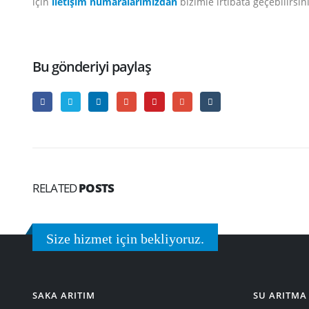
için
iletişim numaralarımızdan
bizimle irtibata geçebilirsini
Bu gönderiyi paylaş
RELATED
POSTS
Size hizmet için bekliyoruz.
SAKA ARITIM
SU ARITMA 