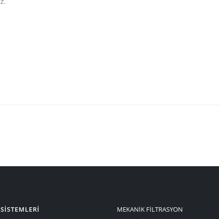
z.
SİSTEMLERİ
MEKANİK FİLTRASYON