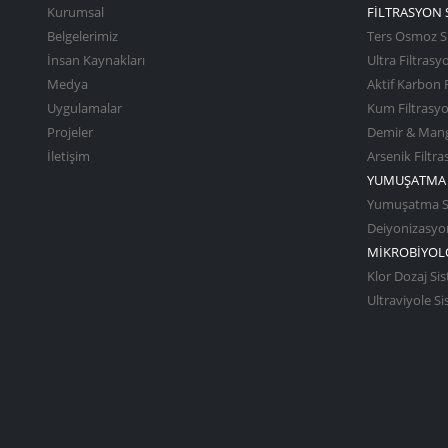
Kurumsal
FİLTRASYON 
Belgelerimiz
Ters Osmoz S
İnsan Kaynakları
Ultra Filtrasy
Medya
Aktif Karbon 
Uygulamalar
Kum Filtrasy
Projeler
Demir & Mang
İletişim
Arsenik Filtr
YUMUŞATMA 
Yumuşatma Si
Deiyonizasyon
MİKROBİYOLO
Klor Dozaj Sis
Ultraviyole S