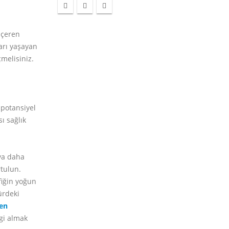
içeren
ları yaşayan
çmelisiniz.
 potansiyel
ı sağlık
eya daha
rtulun.
fiğin yoğun
ürdeki
en
lgi almak