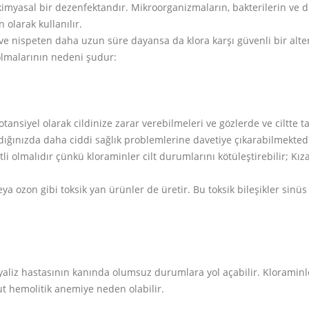
myasal bir dezenfektandır. Mikroorganizmaların, bakterilerin ve d
 olarak kullanılır.
ve nispeten daha uzun süre dayansa da klora karşı güvenli bir alte
 olmalarının nedeni şudur:
tansiyel olarak cildinize zarar verebilmeleri ve gözlerde ve ciltte t
ığınızda daha ciddi sağlık problemlerine davetiye çıkarabilmektedi
li olmalıdır çünkü kloraminler cilt durumlarını kötüleştirebilir; Kızar
a ozon gibi toksik yan ürünler de üretir. Bu toksik bileşikler sinüs
diyaliz hastasının kanında olumsuz durumlara yol açabilir. Kloramin
ut hemolitik anemiye neden olabilir.