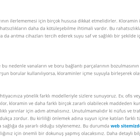
rının ilerlememesi için birçok hususa dikkat etmelidirler. Kloramin 
hatsızlıkların daha da kötüleşebilme ihtimali vardır. Bu rahatsızlık
a da arıtma cihazları tercih ederek suyu saf ve sağlıklı bir şekilde i
ve bu nedenle vanaların ve boru bağlantı parçalarının bozulmasının
şun borular kullanılıyorsa, kloraminler içme suyuyla birleşerek olas
ihtiyacınıza yönelik farklı modelleriyle sizlere sunuyoruz. Ev, ofis v
lor, kloramin ve daha farklı birçok zararlı olabilecek maddeden ku
ıklı yarınlar için adım atmalısınız. Unutulmamalıdır ki nüfus ve tra
kça zordur. Bu kirliliği önlemek adına suyun içine katılan farklı t
ıca sağlığa da yararlı olduğu söylenemez. Bu durumda
web sitemizd
lığınız için önemli bir dokunuş yapmış olacaksınız. Daha detaylı bi