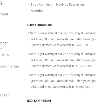
iğer
Suda Alüminyum Nedir ve Kaynakları
Nelerdir?
rnatif
SON YORUMLAR
Sert Suyu Yumuşatma ve Endüstriyel Firmalar,
Şirketler, Okullar, Fabrikalar ve Belediyeler için
ahrişe
Dikkat Edilmesi Gerekenler
için
Sara1920
r.
Sert Suyu Yumuşatma ve Endüstriyel Firmalar,
ıklık,
Şirketler, Okullar, Fabrikalar ve Belediyeler için
Dikkat Edilmesi Gerekenler
için
Henrietta4513
 sorunlarına
Sert Suyu Yumuşatma ve Endüstriyel Firmalar,
Şirketler, Okullar, Fabrikalar ve Belediyeler için
Dikkat Edilmesi Gerekenler
için
Joseph4087
ler kan
BIZI TAKIP EDIN