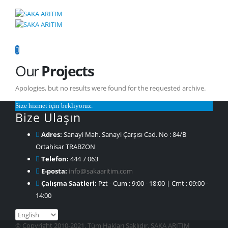
Our
Projects
Apologies, but no results were found for the requested archive.
Size hizmet için bekliyoruz.
Bize Ulaşın
Adres:
Sanayi Mah. Sanayi Çarşısı Cad. No : 84/B
Ortahisar TRABZON
Telefon:
444 7 063
E-posta:
info@sakaaritim.com
Çalışma Saatleri:
Pzt - Cum : 9:00 - 18:00 | Cmt : 09:00 -
14:00
Choose
a
© Copyright 2010-2021. Tüm Hakları Saklıdır. SAKA ARITIM